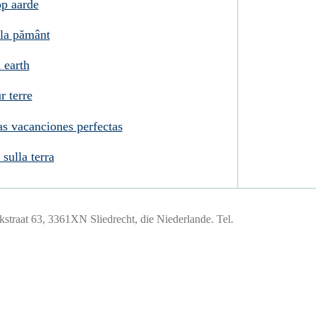
op aarde
 la pământ
 earth
r terre
s vacanciones perfectas
sulla terra
traat 63, 3361XN Sliedrecht, die Niederlande. Tel.
184447