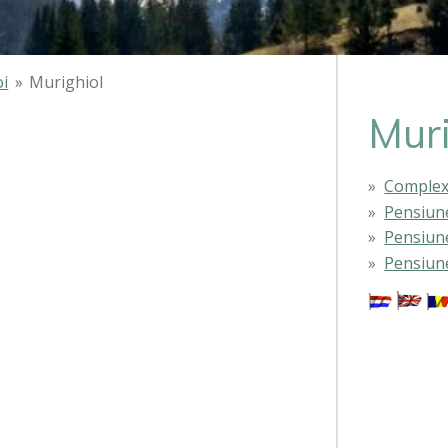
oi
»
Murighiol
Muri
Complex 
Pensiune
Pensiun
Pensiun