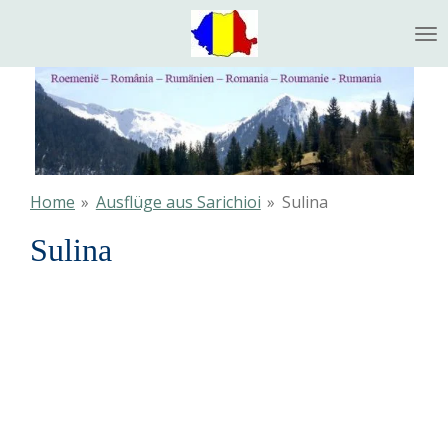
Ga
direct
naar
de
hoofdinhoud
Home
»
Ausflüge aus Sarichioi
»
Sulina
Sulina