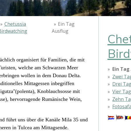
»
Chetussia
»
Ein Tag
Birdwatching
Ausflug
Che
Bir
hlich organisiert für Familien, die mit
 Turisten, welche am Schwarzen Meer
Ein Tag
verbringen wollen in dem Donau Delta.
Zwei Ta
aditionelles Mittagessen inbegriffen
Drei Ta
Vier Tag
igutza"(polenta), Knoblauchsosse mit
Zehn Ta
osse), hervorragende Rumänische Wein,
Fotosafa
nd führt uns über die Kanäle Mila 35 und
heren in Tulcea am Mittagsende.