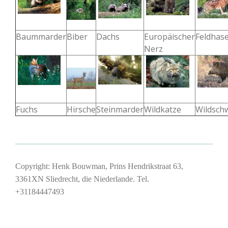
Baummarder
Biber
Dachs
Europäischer
Feldhas
Nerz
Fuchs
Hirsche
Steinmarder
Wildkatze
Wildsch
Copyright: Henk Bouwman, Prins Hendrikstraat 63,
3361XN Sliedrecht, die Niederlande. Tel.
+31184447493