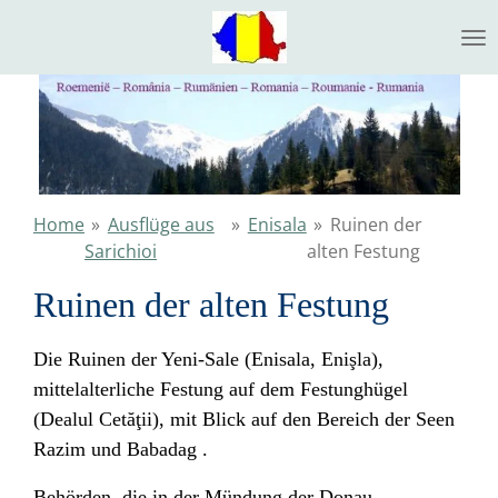
Ga
direct
naar
de
hoofdinhoud
Home
»
Ausflüge aus
»
Enisala
»
Ruinen der
Sarichioi
alten Festung
Ruinen der alten Festung
Die Ruinen der Yeni-Sale (Enisala, Enişla),
mittelalterliche Festung auf dem Festunghügel
(Dealul Cetăţii), mit Blick auf den Bereich der Seen
Razim und Babadag .
Behörden, die in der Mündung der Donau