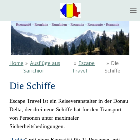
Ga
direct
naar
de
hoofdinhoud
Home
»
Ausflüge aus
»
Escape
»
Die
Sarichioi
Travel
Schiffe
Die Schiffe
Escape Travel ist ein Reiseveranstalter in der Donau
Delta, der drei neue Schiffe hat für den Transport
von Personen unter maximaler
Sicherheitsbedingungen.
"
Lolita
" mit einer Kapazität für 11 Personen, mit