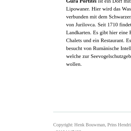
Gura Portitei
ist ein Dorf mi
Lipowaner. Hier wird das Wa
verbunden mit dem Schwarzen 
von Jurilovca. Seit 1710 find
Landkarten. Es gibt hier eine 
Chalets und ein Restaurant. Es
besucht von Rumänische Intell
welche zur Seevogelschutzgebi
wollen.
Copyright: Henk Bouwman, Prins Hendriks