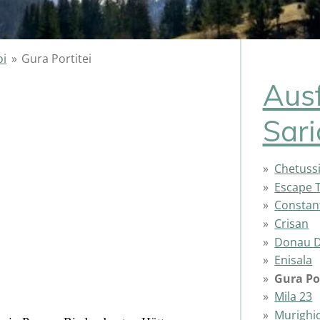
oi
»
Gura Portitei
Aus
Sari
Chetuss
Escape T
Constan
Crisan
Donau D
Enisala
Gura Po
Mila 23
Murighi