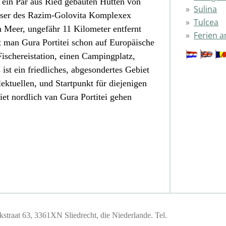
t ein Par aus Ried gebauten Hütten von
Sulina
sser des Razim-Golovita Komplexex
Tulcea
Meer, ungefähr 11 Kilometer entfernt
Ferien 
et man Gura Portitei schon auf Europäische
Fischereistation, einen Campingplatz,
 ist ein friedliches, abgesondertes Gebiet
ektuellen, und Startpunkt für diejenigen
et nordlich van Gura Portitei gehen
traat 63, 3361XN Sliedrecht, die Niederlande. Tel.