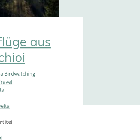
flüge aus
chioi
ia Birdwatching
ravel
ta
elta
rtitei
ol