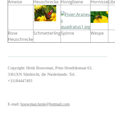
Ameise
Heuschrecke
Honigbiene
Hornisse
Lib
Rose
Schmetterling
Spinne
Wespe
Heuschrecke
Copyright: Henk Bouwman, Prins Hendrikstraat 63,
3361XN Sliedrecht, die Niederlande. Tel.
+31184447493
E-mail:
bouwman.henk@hotmail.com