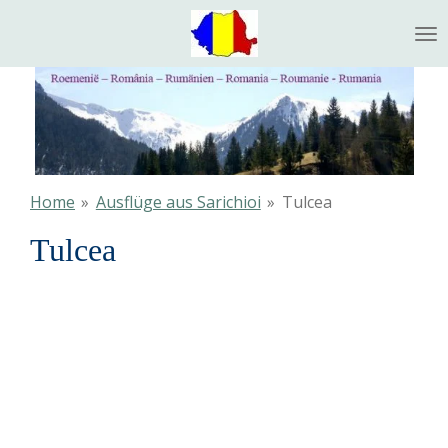
Ga
direct
naar
de
hoofdinhoud
Home
»
Ausflüge aus Sarichioi
»
Tulcea
Tulcea