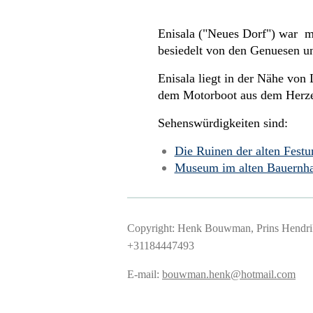
Enisala ("Neues Dorf") war ma
besiedelt von den Genuesen u
Enisala liegt in der Nähe von
dem Motorboot aus dem Herze
Sehenswürdigkeiten sind:
Die Ruinen der alten Festu
Museum im alten Bauernh
Copyright: Henk Bouwman, Prins Hendriks
+31
E-mail:
bouwman.henk@hotmail.com