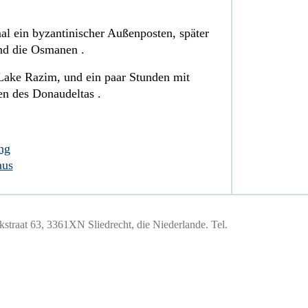
l ein byzantinischer Außenposten, später
nd die Osmanen .
 Lake Razim, und ein paar Stunden mit
n des Donaudeltas .
ng
aus
traat 63, 3361XN Sliedrecht, die Niederlande. Tel.
184447