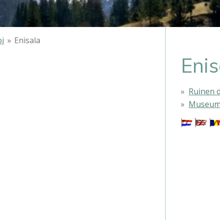
oi
»
Enisala
Enis
Ruinen d
Museum 