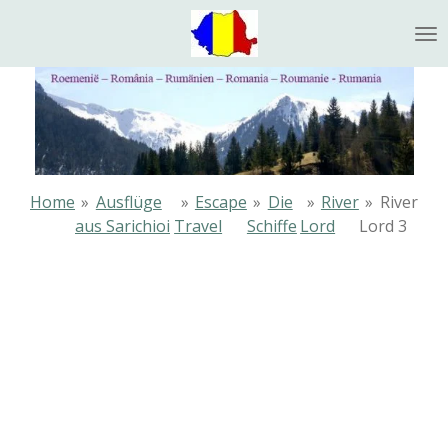
Ga
direct
naar
de
hoofdinhoud
Home
»
Ausflüge
»
Escape
»
Die
»
River
»
River
aus Sarichioi
Travel
Schiffe
Lord
Lord 3