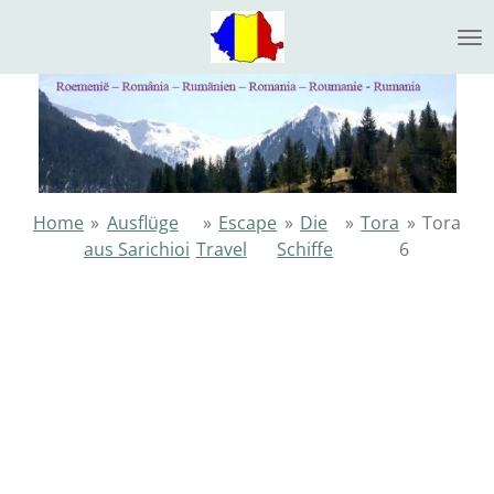
Ga
direct
naar
de
hoofdinhoud
Home
»
Ausflüge
»
Escape
»
Die
»
Tora
»
Tora
aus Sarichioi
Travel
Schiffe
6