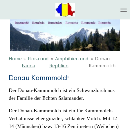
Ga
direct
naar
de
hoofdinhoud
Home
»
Flora und
»
Amphibien und
»
Donau
Fauna
Reptilien
Kammmolch
Donau Kammmolch
Der Donau-Kammmolch ist ein Schwanzlurch
aus
der Familie der Echten Salamander
.
Der Donau-Kammmolch ist ein für Kammmolch-
Verhältnisse eher graziler, schlanker Molch. Mit 12-
14 (Männchen) bzw. 13-16 Zentimetern (Weibchen)