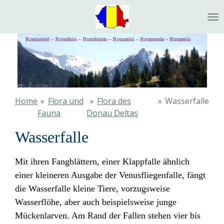
Ga
direct
naar
de
hoofdinhoud
Home
»
Flora und
»
Flora des
»
Wasserfalle
Fauna
Donau Deltas
Wasserfalle
Mit ihren Fangblättern, einer Klappfalle ähnlich
einer kleineren Ausgabe der Venusfliegenfalle
, fängt
die Wasserfalle kleine Tiere
, vorzugsweise
Wasserflöhe
, aber auch beispielsweise junge
Mückenlarven
. Am Rand der Fallen stehen vier bis