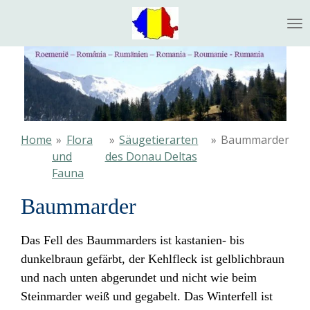
Ga
direct
naar
de
hoofdinhoud
Home
»
Flora
»
Säugetierarten
»
Baummarder
und
des Donau Deltas
Fauna
Baummarder
Das Fell des Baummarders ist kastanien- bis
dunkelbraun gefärbt, der Kehlfleck ist gelblichbraun
und nach unten abgerundet und nicht wie beim
Steinmarder
weiß und gegabelt. Das Winterfell ist