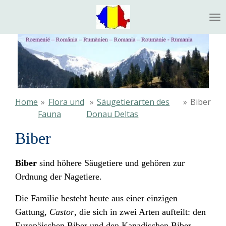
Ga
direct
naar
de
hoofdinhoud
Home
»
Flora und
»
Säugetierarten des
»
Biber
Fauna
Donau Deltas
Biber
Biber
sind
höhere Säugetiere
und gehören zur
Ordnung
der
Nagetiere.
Die
Familie
besteht heute aus einer einzigen
Gattung
,
Castor
, die sich in zwei
Arten
aufteilt: den
Europäischen Biber
und den
Kanadischen Biber
.