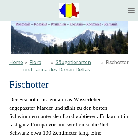
Ga
direct
naar
de
hoofdinhoud
Home
»
Flora
»
Säugetierarten
»
Fischotter
und Fauna
des Donau Deltas
Fischotter
Der Fischotter ist ein an das Wasserleben
angepasster Marder
und zählt zu den besten
Schwimmern unter den Landraubtieren
. Er kommt in
fast ganz Europa vor und wird einschließlich
Schwanz etwa 130 Zentimeter lang. Eine