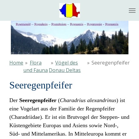
Ga
direct
naar
de
hoofdinhoud
Home
»
Flora
»
Vögel des
»
Seeregenpfeifer
und Fauna
Donau Deltas
Seeregenpfeifer
Der
Seeregenpfeifer
(
Charadrius alexandrinus
) ist
eine Vogelart aus der Familie der Regenpfeifer
(Charadriidae). Er ist ein Brutvogel der Steppen- und
Küstengebiete Europas und Asiens sowie Nord-,
Süd- und Mittelamerikas. In Mitteleuropa kommt er