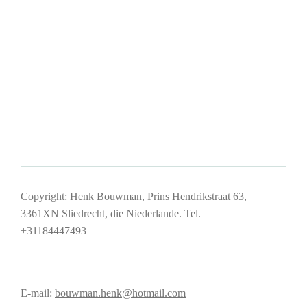
Copyright: Henk Bouwman, Prins Hendrikstraat 63,
3361XN Sliedrecht, die Niederlande. Tel.
+31184447493
E-mail:
bouwman.henk@hotmail.com