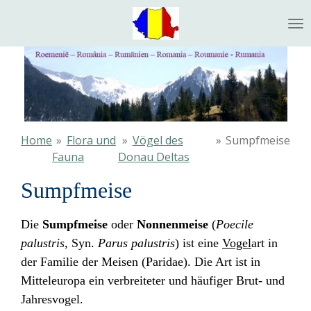
Ga
direct
naar
de
hoofdinhoud
Home
»
Flora und
»
Vögel des
»
Sumpfmeise
Fauna
Donau Deltas
Sumpfmeise
Die
Sumpfmeise
oder
Nonnenmeise
(
Poecile
palustris
, Syn.
Parus palustris
) ist eine
Vogel
art in
der Familie der Meisen (Paridae). Die Art ist in
Mitteleuropa ein verbreiteter und häufiger Brut- und
Jahresvogel.